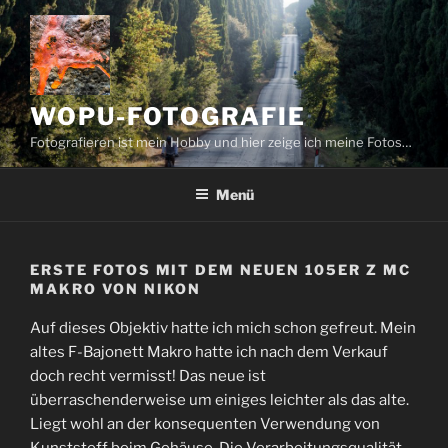
Zum
Inhalt
springen
WOPU-FOTOGRAFIE
Fotografieren ist mein Hobby und hier zeige ich meine Fotos…
Menü
ERSTE FOTOS MIT DEM NEUEN 105ER Z MC
MAKRO VON NIKON
Auf dieses Objektiv hatte ich mich schon gefreut. Mein
altes F-Bajonett Makro hatte ich nach dem Verkauf
doch recht vermisst! Das neue ist
überraschenderweise um einiges leichter als das alte.
Liegt wohl an der konsequenten Verwendung von