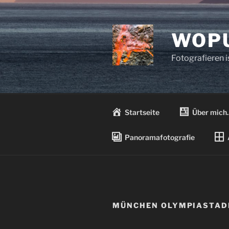
Zum
Inhalt
springen
WOPU
Fotografieren 
Startseite
Über mich
Panoramafotografie
MÜNCHEN OLYMPIASTAD