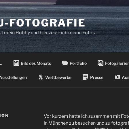
-FOTOGRAFIE
ist mein Hobby und hier zeige ich meine Fotos…
…
Bild des Monats
Portfolio
Fotogalerie
Ausstellungen
Wettbewerbe
Presse
Aus
ION
Vor kurzem hatte ich zusammen mit Fo
in München zu besuchen und zu fotograf