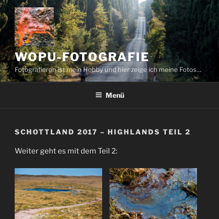
Zum
Inhalt
springen
WOPU-FOTOGRAFIE
Fotografieren ist mein Hobby und hier zeige ich meine Fotos…
Menü
SCHOTTLAND 2017 – HIGHLANDS TEIL 2
Weiter geht es mit dem Teil 2: