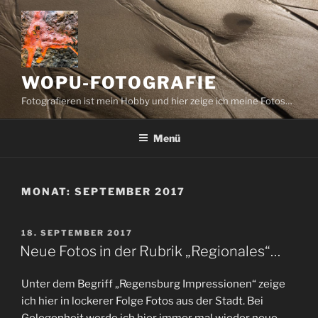
Zum
Inhalt
springen
WOPU-FOTOGRAFIE
Fotografieren ist mein Hobby und hier zeige ich meine Fotos…
Menü
MONAT:
SEPTEMBER 2017
VERÖFFENTLICHT
18. SEPTEMBER 2017
AM
Neue Fotos in der Rubrik „Regionales“…
Unter dem Begriff „Regensburg Impressionen“ zeige
ich hier in lockerer Folge Fotos aus der Stadt. Bei
Gelegenheit werde ich hier immer mal wieder neue