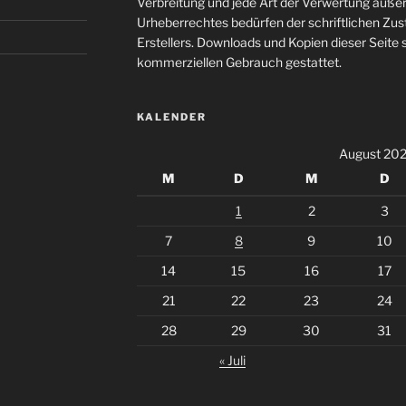
Verbreitung und jede Art der Verwertung auße
Urheberrechtes bedürfen der schriftlichen Zu
Erstellers. Downloads und Kopien dieser Seite s
kommerziellen Gebrauch gestattet.
KALENDER
August 20
M
D
M
D
1
2
3
7
8
9
10
14
15
16
17
21
22
23
24
28
29
30
31
« Juli