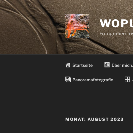
Zum
Inhalt
springen
WOPU
Fotografieren 
Startseite
Über mich
Panoramafotografie
MONAT:
AUGUST 2023