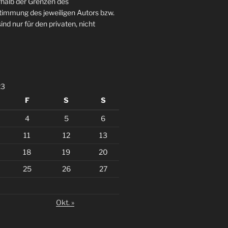
rhalb der Grenzen des
stimmung des jeweiligen Autors bzw.
ind nur für den privaten, nicht
23
F
S
S
4
5
6
11
12
13
18
19
20
25
26
27
Okt. »