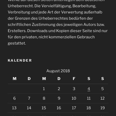
Urheberrecht. Die Vervielfältigung, Bearbeitung,
Verbreitung und jede Art der Verwertung außerhalb
der Grenzen des Urheberrechtes bedürfen der
schriftlichen Zustimmung des jeweiligen Autors bzw.
Erstellers. Downloads und Kopien dieser Seite sind nur
für den privaten, nicht kommerziellen Gebrauch
gestattet.
KALENDER
August 2018
M
D
M
D
F
S
S
1
2
3
4
5
6
7
8
9
10
11
12
13
14
15
16
17
18
19