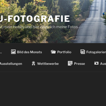
-FOTOGRAFIE
ist mein Hobby und hier zeige ich meine Fotos…
…
Bild des Monats
Portfolio
Fotogalerie
Ausstellungen
Wettbewerbe
Presse
Aus