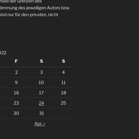
rhalb der Grenzen des
stimmung des jeweiligen Autors bzw.
ind nur für den privaten, nicht
022
F
S
S
2
3
4
9
10
11
16
17
18
23
24
25
30
31
Apr. »