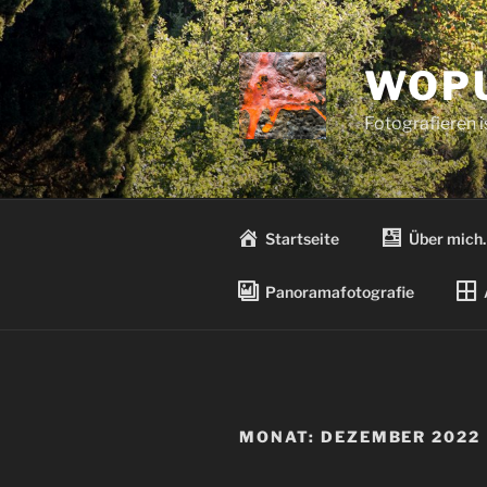
Zum
Inhalt
springen
WOPU
Fotografieren 
Startseite
Über mich
Panoramafotografie
MONAT:
DEZEMBER 2022