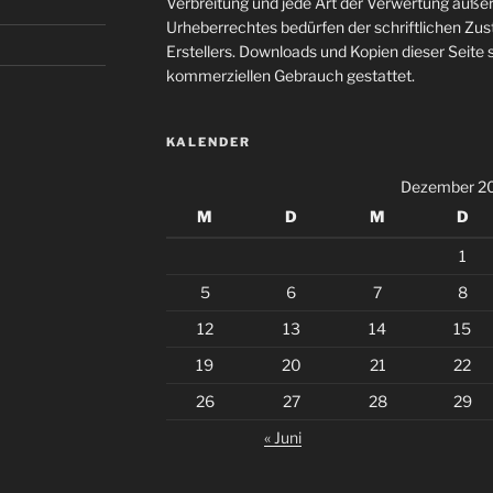
Verbreitung und jede Art der Verwertung auße
Urheberrechtes bedürfen der schriftlichen Zu
Erstellers. Downloads und Kopien dieser Seite s
kommerziellen Gebrauch gestattet.
KALENDER
Dezember 2
M
D
M
D
1
5
6
7
8
12
13
14
15
19
20
21
22
26
27
28
29
« Juni