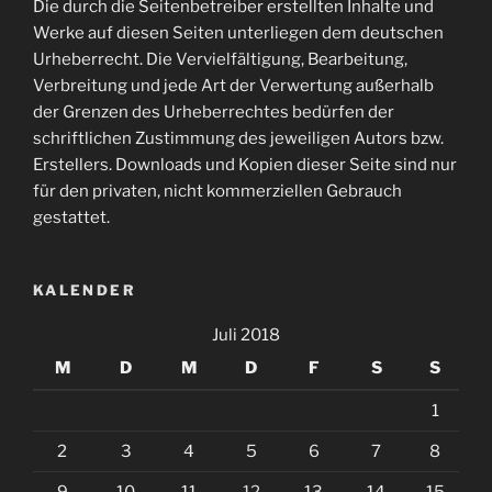
Die durch die Seitenbetreiber erstellten Inhalte und
Werke auf diesen Seiten unterliegen dem deutschen
Urheberrecht. Die Vervielfältigung, Bearbeitung,
Verbreitung und jede Art der Verwertung außerhalb
der Grenzen des Urheberrechtes bedürfen der
schriftlichen Zustimmung des jeweiligen Autors bzw.
Erstellers. Downloads und Kopien dieser Seite sind nur
für den privaten, nicht kommerziellen Gebrauch
gestattet.
KALENDER
Juli 2018
M
D
M
D
F
S
S
1
2
3
4
5
6
7
8
9
10
11
12
13
14
15