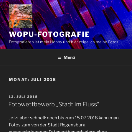
Zum
Inhalt
springen
WOPU-FOTOGRAFIE
Fotografieren ist mein Hobby und hier zeige ich meine Fotos…
Menü
MONAT:
JULI 2018
VERÖFFENTLICHT
12. JULI 2018
AM
Fotowettbewerb „Stadt im Fluss“
Jetzt aber schnell: noch bis zum 15.07.2018 kann man
Fotos zum von der Stadt Regensburg
ausgeschriebenen Fotowettbewerb einreichen.