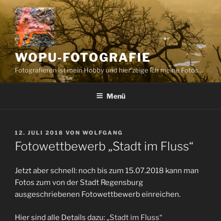
Zum
Inhalt
springen
WOPU-FOTOGRAFIE
Fotografieren ist mein Hobby und hier zeige ich meine Fotos…
Menü
VERÖFFENTLICHT
12. JULI 2018
VON
WOLFGANG
AM
Fotowettbewerb „Stadt im Fluss“
Jetzt aber schnell: noch bis zum 15.07.2018 kann man
Fotos zum von der Stadt Regensburg
ausgeschriebenen Fotowettbewerb einreichen.
Hier sind alle Details dazu:
„Stadt im Fluss“