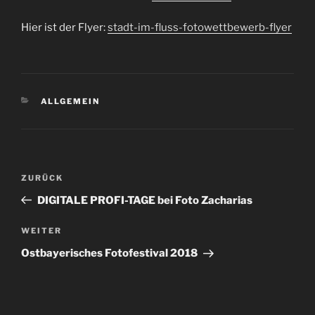
Hier ist der Flyer:
stadt-im-fluss-fotowettbewerb-flyer
KATEGORIEN
ALLGEMEIN
Beitragsnavigation
Vorheriger
ZURÜCK
Beitrag
DIGITALE PROFI-TAGE bei Foto Zacharias
Nächster
WEITER
Beitrag
Ostbayerisches Fotofestival 2018