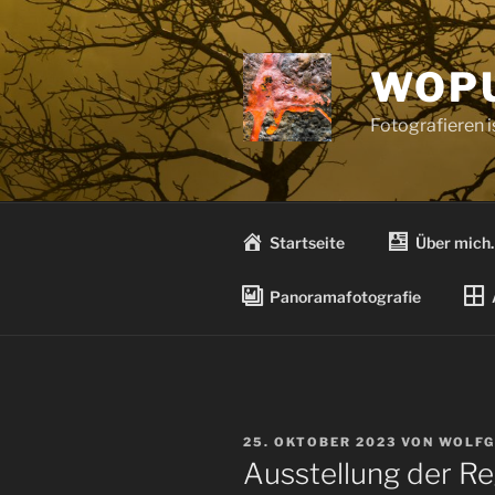
Zum
Inhalt
springen
WOPU
Fotografieren 
Startseite
Über mich
Panoramafotografie
VERÖFFENTLICHT
25. OKTOBER 2023
VON
WOLF
AM
Ausstellung der R