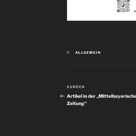
KATEGORIEN
ALLGEMEIN
Beitragsnavigation
Vorheriger
ZURÜCK
Beitrag
Artikel in der „Mittelbayerisch
Zeitung“