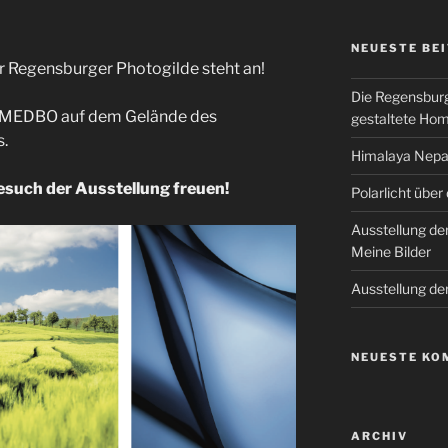
NEUESTE BE
r Regensburger Photogilde steht an!
Die Regensburg
r MEDBO auf dem Gelände des
gestaltete Ho
s.
Himalaya Nepal
esuch der Ausstellung freuen!
Polarlicht über
Ausstellung de
Meine Bilder
Ausstellung de
NEUESTE KO
ARCHIV