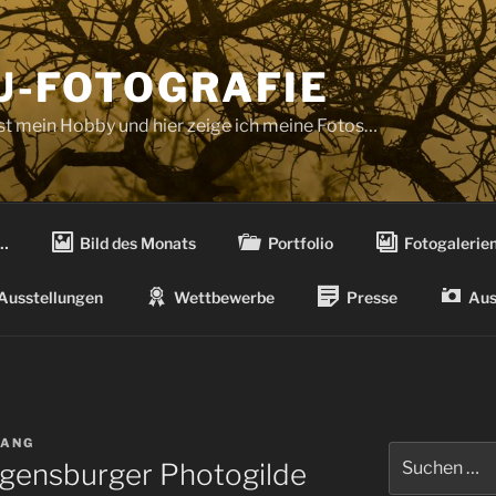
-FOTOGRAFIE
ist mein Hobby und hier zeige ich meine Fotos…
…
Bild des Monats
Portfolio
Fotogalerie
Ausstellungen
Wettbewerbe
Presse
Aus
GANG
Suchen
egensburger Photogilde
nach: