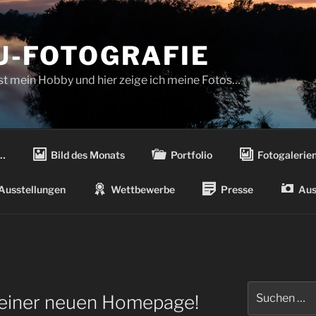
-FOTOGRAFIE
ist mein Hobby und hier zeige ich meine Fotos…
…
Bild des Monats
Portfolio
Fotogalerie
Ausstellungen
Wettbewerbe
Presse
Aus
Suchen
einer neuen Homepage!
nach: