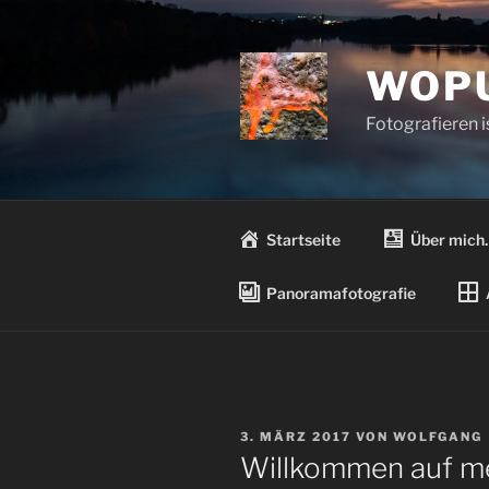
Zum
Inhalt
springen
WOPU
Fotografieren 
Startseite
Über mich
Panoramafotografie
VERÖFFENTLICHT
3. MÄRZ 2017
VON
WOLFGANG
AM
Willkommen auf m