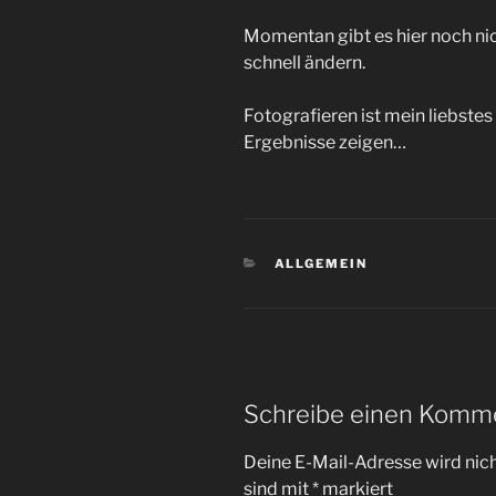
Momentan gibt es hier noch nich
schnell ändern.
Fotografieren ist mein liebste
Ergebnisse zeigen…
KATEGORIEN
ALLGEMEIN
Schreibe einen Komm
Deine E-Mail-Adresse wird nicht
sind mit
*
markiert