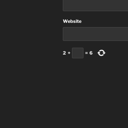
Website
2
+
=
6
Beitragsnavigation