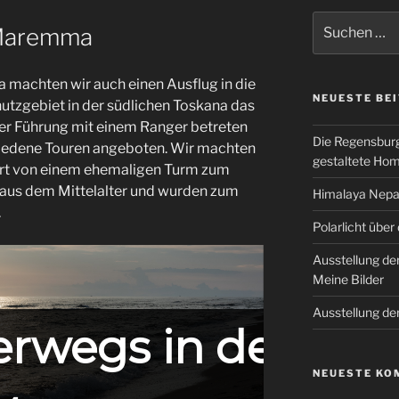
Suchen
 Maremma
nach:
na machten wir auch einen Ausflug in die
NEUESTE BE
utzgebiet in der südlichen Toskana das
r Führung mit einem Ranger betreten
Die Regensburg
hiedene Touren angeboten. Wir machten
gestaltete Ho
ert von einem ehemaligen Turm zum
aus dem Mittelalter und wurden zum
Himalaya Nepal
.
Polarlicht über
Ausstellung de
Meine Bilder
Ausstellung de
rwegs in der
NEUESTE KO