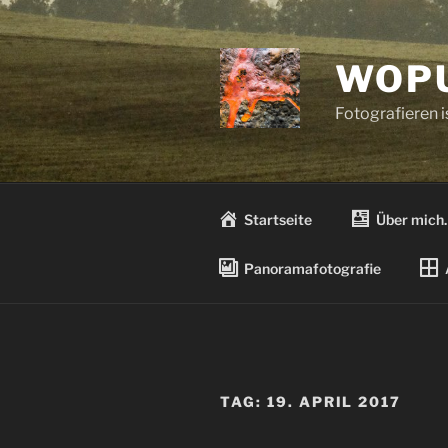
Zum
Inhalt
springen
WOPU
Fotografieren 
Startseite
Über mich
Panoramafotografie
TAG:
19. APRIL 2017