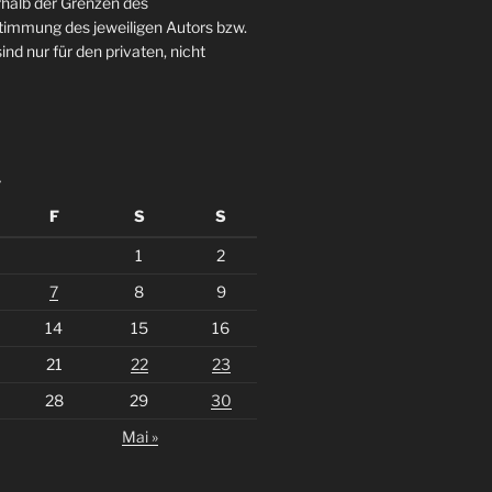
rhalb der Grenzen des
stimmung des jeweiligen Autors bzw.
ind nur für den privaten, nicht
7
F
S
S
1
2
7
8
9
14
15
16
21
22
23
28
29
30
Mai »