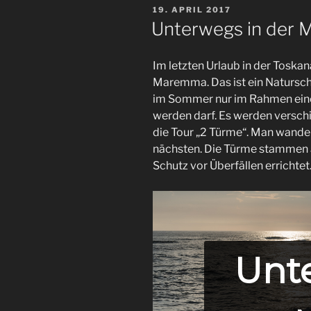
VERÖFFENTLICHT
19. APRIL 2017
AM
Unterwegs in der
Im letzten Urlaub in der Toska
Maremma. Das ist ein Natursch
im Sommer nur im Rahmen eine
werden darf. Es werden versc
die Tour „2 Türme“. Man wand
nächsten. Die Türme stammen 
Schutz vor Überfällen errichtet
Unte