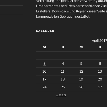
Verbreitung und jede Art der Verwertung auße
Urheberrechtes bedürfen der schriftlichen Zu
Erstellers. Downloads und Kopien dieser Seite s
kommerziellen Gebrauch gestattet.
KALENDER
April 201
M
D
M
D
3
4
5
6
10
11
12
13
17
18
19
20
24
25
26
27
« März