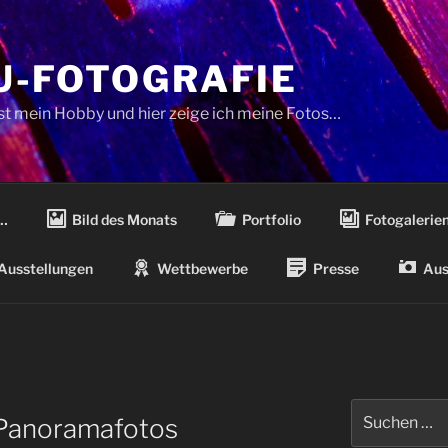
-FOTOGRAFIE
ist mein Hobby und hier zeige ich meine Fotos…
…
Bild des Monats
Portfolio
Fotogalerie
Ausstellungen
Wettbewerbe
Presse
Aus
Suchen
 Panoramafotos
nach: