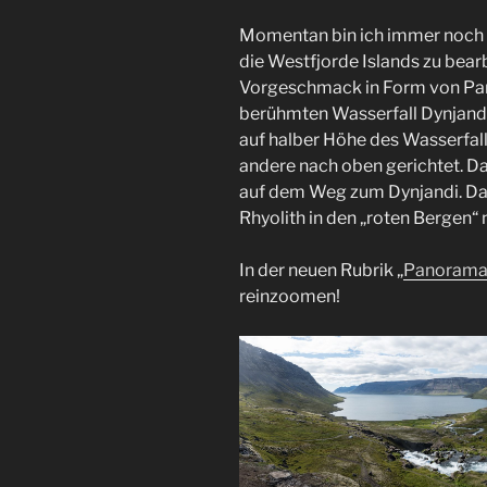
Momentan bin ich immer noch d
die Westfjorde Islands zu bearb
Vorgeschmack in Form von Pan
berühmten Wasserfall Dynjandi
auf halber Höhe des Wasserfal
andere nach oben gerichtet. Da
auf dem Weg zum Dynjandi. Das
Rhyolith in den „roten Bergen“
In der neuen Rubrik „
Panoramaf
reinzoomen!