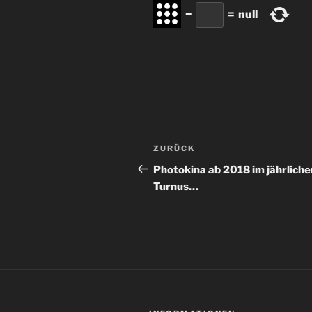
−
=
null
Beitragsnavigation
Vorheriger
ZURÜCK
Beitrag
Photokina ab 2018 im jährliche
Turnus…