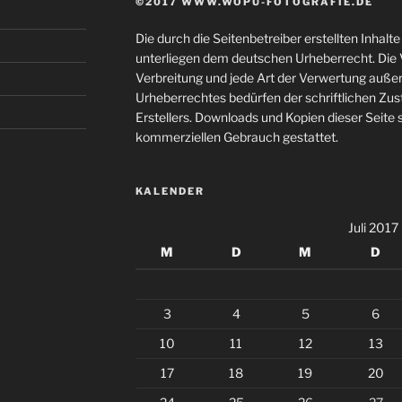
©2017 WWW.WOPU-FOTOGRAFIE.DE
Die durch die Seitenbetreiber erstellten Inhal
unterliegen dem deutschen Urheberrecht. Die V
Verbreitung und jede Art der Verwertung auße
Urheberrechtes bedürfen der schriftlichen Zu
Erstellers. Downloads und Kopien dieser Seite s
kommerziellen Gebrauch gestattet.
KALENDER
Juli 2017
M
D
M
D
3
4
5
6
10
11
12
13
17
18
19
20