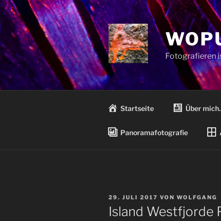
Zum
Inhalt
springen
WOPU
Fotografieren 
Startseite
Über mich
Panoramafotografie
VERÖFFENTLICHT
29. JULI 2017
VON
WOLFGANG
AM
Island Westfjorde