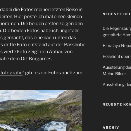
abei die Fotos meiner letzten Reise in
NEUESTE BE
eiten. Hier poste ich mal einen kleinen
oramen. Die beiden ersten zeigen den
Die Regensburg
. Die beiden Fotos habe ich ungefähr
gestaltete Ho
ls gemacht, das eine nach unten das
s dritte Foto entstand auf der Passhöhe
Himalaya Nepal
 vierte Foto zeigt den Abbau von
Polarlicht über
 nahe dem Ort Borgarnes.
Ausstellung de
otografie
“ gibt es die Fotos auch zum
Meine Bilder
Ausstellung de
NEUESTE KO
ARCHIV