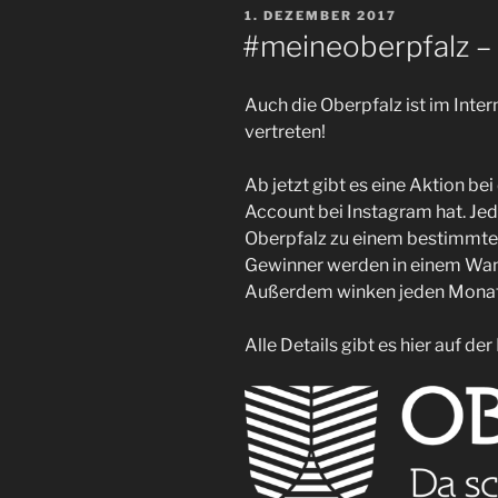
VERÖFFENTLICHT
1. DEZEMBER 2017
AM
#meineoberpfalz –
Auch die Oberpfalz ist im Inter
vertreten!
Ab jetzt gibt es eine Aktion be
Account bei Instagram hat. Je
Oberpfalz zu einem bestimmte
Gewinner werden in einem Wand
Außerdem winken jeden Monat 
Alle Details gibt es hier auf d