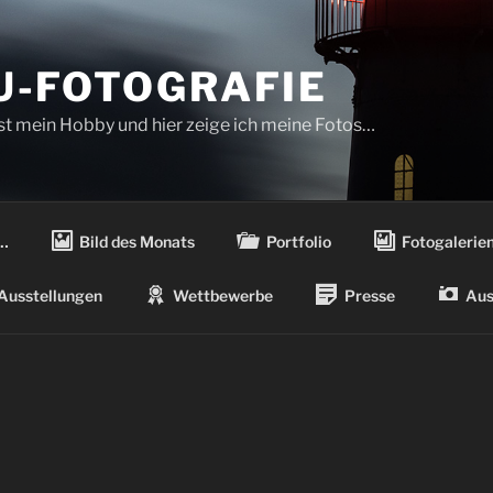
-FOTOGRAFIE
ist mein Hobby und hier zeige ich meine Fotos…
…
Bild des Monats
Portfolio
Fotogalerie
Ausstellungen
Wettbewerbe
Presse
Aus