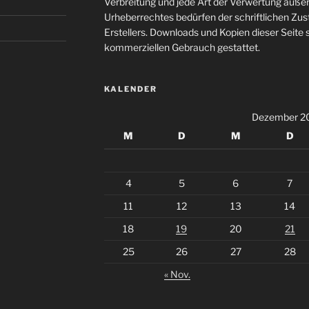
Verbreitung und jede Art der Verwertung auße
Urheberrechtes bedürfen der schriftlichen Zu
Erstellers. Downloads und Kopien dieser Seite s
kommerziellen Gebrauch gestattet.
KALENDER
Dezember 2
M
D
M
D
4
5
6
7
11
12
13
14
18
19
20
21
25
26
27
28
« Nov.