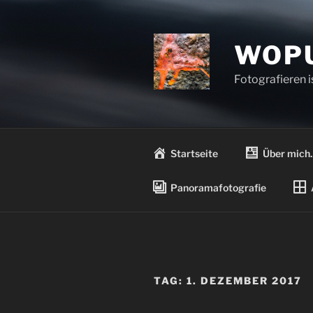
Zum
Inhalt
springen
WOPU
Fotografieren 
Startseite
Über mich
Panoramafotografie
TAG:
1. DEZEMBER 2017