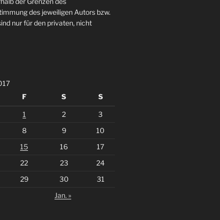
rhalb der Grenzen des
stimmung des jeweiligen Autors bzw.
ind nur für den privaten, nicht
017
F
S
S
1
2
3
8
9
10
15
16
17
22
23
24
29
30
31
Jan. »