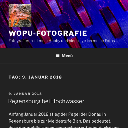
Zum
Inhalt
springen
WOPU-FOTOGRAFIE
Fotografieren ist mein Hobby und hier zeige ich meine Fotos…
Menü
TAG:
9. JANUAR 2018
VERÖFFENTLICHT
9. JANUAR 2018
AM
Regensburg bei Hochwasser
Anfang Januar 2018 stieg der Pegel der Donau in
Regensburg bis zur Meldestufe 3 an. Das bedeutet,
dass der mobile Hochwasserschutz aufgebaut wird um