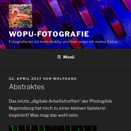
Zum
Inhalt
springen
WOPU-FOTOGRAFIE
Fotografieren ist mein Hobby und hier zeige ich meine Fotos…
Menü
VERÖFFENTLICHT
22. APRIL 2017
VON
WOLFGANG
AM
Abstraktes
Das letzte „digitale Arbeitstreffen“ der Photogilde
Regensburg hat mich zu einer kleinen Spielerei
inspiriert! Was mag das wohl sein: