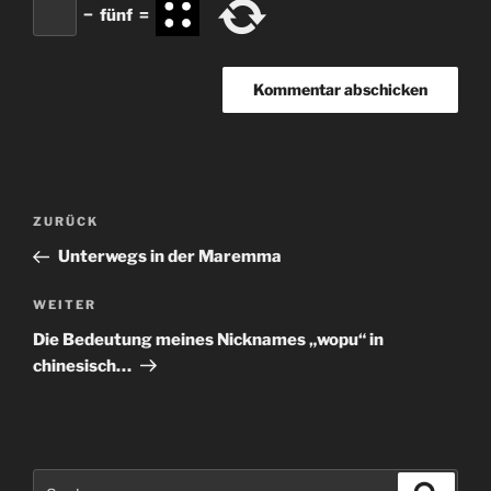
−
fünf
=
Beitragsnavigation
Vorheriger
ZURÜCK
Beitrag
Unterwegs in der Maremma
Nächster
WEITER
Beitrag
Die Bedeutung meines Nicknames „wopu“ in
chinesisch…
Suchen
Suche