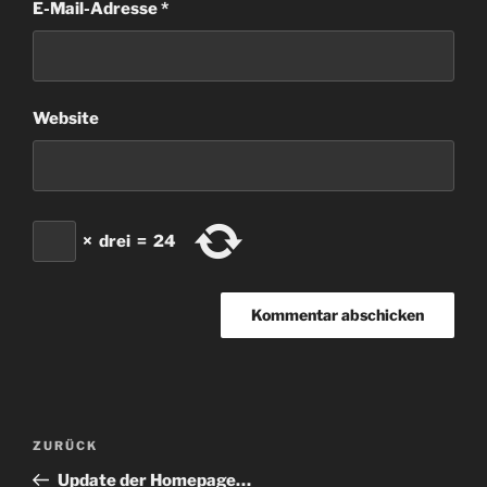
E-Mail-Adresse
*
Website
×
drei
=
24
Beitragsnavigation
Vorheriger
ZURÜCK
Beitrag
Update der Homepage…