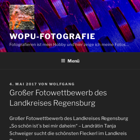
Zum
Inhalt
springen
WOPU-FOTOGRAFIE
Fotografieren ist mein Hobby und hier zeige ich meine Fotos…
Menü
VERÖFFENTLICHT
4. MAI 2017
VON
WOLFGANG
AM
Großer Fotowettbewerb des
Landkreises Regensburg
Großer Fotowettbewerb des Landkreises Regensburg
„So schön ist`s bei mir daheim“ – Landrätin Tanja
Schweiger sucht die schönsten Fleckerl im Landkreis