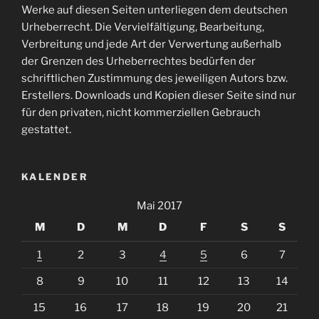
Werke auf diesen Seiten unterliegen dem deutschen
Urheberrecht. Die Vervielfältigung, Bearbeitung,
Verbreitung und jede Art der Verwertung außerhalb
der Grenzen des Urheberrechtes bedürfen der
schriftlichen Zustimmung des jeweiligen Autors bzw.
Erstellers. Downloads und Kopien dieser Seite sind nur
für den privaten, nicht kommerziellen Gebrauch
gestattet.
KALENDER
Mai 2017
M
D
M
D
F
S
S
1
2
3
4
5
6
7
8
9
10
11
12
13
14
15
16
17
18
19
20
21