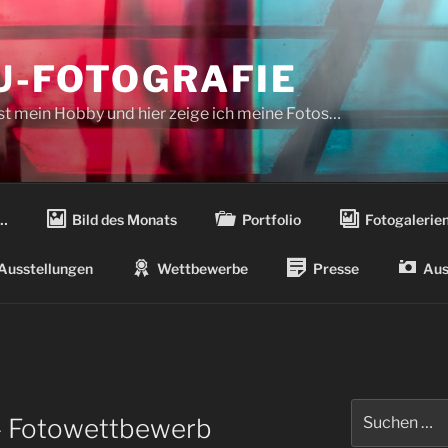
-FOTOGRAFIE
ist mein Hobby und hier zeige ich meine Fotos…
…
Bild des Monats
Portfolio
Fotogalerie
Ausstellungen
Wettbewerbe
Presse
Aus
Suchen
– Fotowettbewerb
nach: