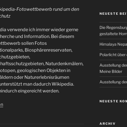
kipedia-Fotowettbewerb rund um den
NEUESTE BE
chutz
Die Regensburg
dia verwende ich immer wieder gerne
gestaltete Ho
herche und Information. Bei diesem
ttbewerb sollen Fotos
Himalaya Nepal
tionalparks, Biosphärenreservaten,
Polarlicht über
chutzgebieten,
haftsschutzgebieten, Naturdenkmälern,
Ausstellung de
otopen, geologischen Objekten in
Meine Bilder
wäldern oder Naturerlebnisräumen
Ausstellung de
unterstützt man dadurch Wikipedia.
indurch eingereicht werden.
NEUESTE KO
on
ARCHIV