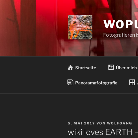
Zum
Inhalt
springen
WOPU
Fotografieren 
Startseite
Über mich
Panoramafotografie
VERÖFFENTLICHT
5. MAI 2017
VON
WOLFGANG
AM
wiki loves EARTH 