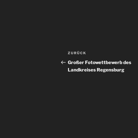
Beitragsnavigation
Vorheriger
ZURÜCK
Beitrag
Großer Fotowettbewerb des
Landkreises Regensburg