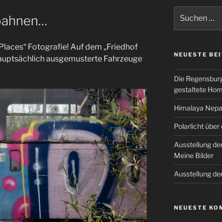
Suchen
mbahnen…
nach:
t Places“ Fotografie! Auf dem „Friedhof
NEUESTE BE
hauptsächlich ausgemusterte Fahrzeuge
Die Regensburg
gestaltete Ho
Himalaya Nepal
Polarlicht über
Ausstellung de
Meine Bilder
Ausstellung de
NEUESTE KO