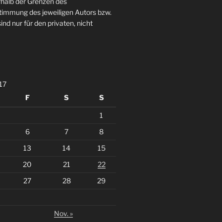
rhalb der Grenzen des
stimmung des jeweiligen Autors bzw.
ind nur für den privaten, nicht
17
F
S
S
1
6
7
8
13
14
15
20
21
22
27
28
29
Nov. »