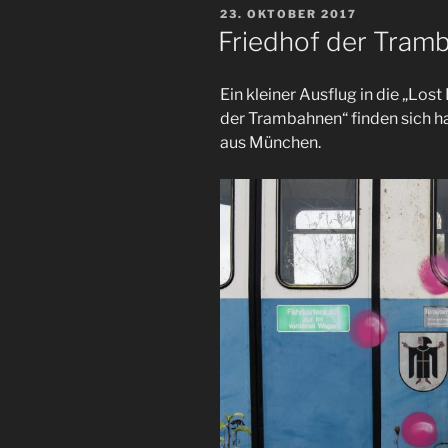
VERÖFFENTLICHT
23. OKTOBER 2017
AM
Friedhof der Tra
Ein kleiner Ausflug in die „Los
der Trambahnen“ finden sich 
aus München.