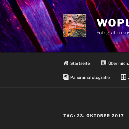
Zum
Inhalt
springen
WOPU
Fotografieren 
Startseite
Über mich
Panoramafotografie
TAG:
23. OKTOBER 2017