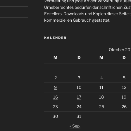
Verbreitung und jede Art der Verwertung auße
Urheberrechtes bedürfen der schriftlichen Zu
Erstellers. Downloads und Kopien dieser Seite s
kommerziellen Gebrauch gestattet.
KALENDER
Oktober 20
M
D
M
D
2
3
4
5
9
10
11
12
16
17
18
19
23
24
25
26
30
31
« Sep.