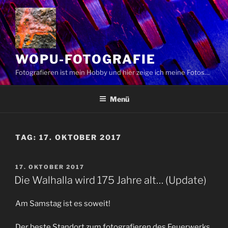
Zum
Inhalt
springen
WOPU-FOTOGRAFIE
Fotografieren ist mein Hobby und hier zeige ich meine Fotos…
Menü
TAG:
17. OKTOBER 2017
VERÖFFENTLICHT
17. OKTOBER 2017
AM
Die Walhalla wird 175 Jahre alt… (Update)
Am Samstag ist es soweit!
Der beste Standort zum fotografieren des Feuerwerks