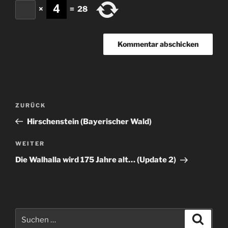
×
=
28
Beitragsnavigation
Vorheriger
ZURÜCK
Beitrag
Hirschenstein (Bayerischer Wald)
Nächster
WEITER
Beitrag
Die Walhalla wird 175 Jahre alt… (Update 2)
Suchen
Suche
nach: