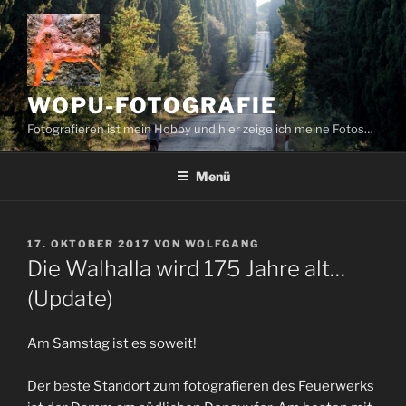
Zum
Inhalt
springen
WOPU-FOTOGRAFIE
Fotografieren ist mein Hobby und hier zeige ich meine Fotos…
Menü
VERÖFFENTLICHT
17. OKTOBER 2017
VON
WOLFGANG
AM
Die Walhalla wird 175 Jahre alt…
(Update)
Am Samstag ist es soweit!
Der beste Standort zum fotografieren des Feuerwerks