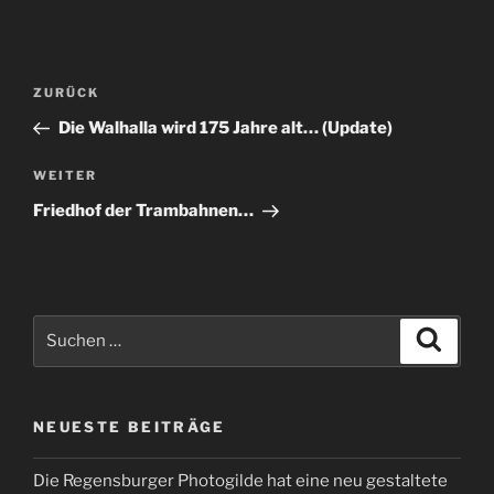
Beitragsnavigation
Vorheriger
ZURÜCK
Beitrag
Die Walhalla wird 175 Jahre alt… (Update)
Nächster
WEITER
Beitrag
Friedhof der Trambahnen…
Suchen
Suche
nach:
NEUESTE BEITRÄGE
Die Regensburger Photogilde hat eine neu gestaltete