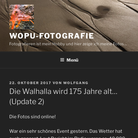
Zum
Inhalt
springen
WOPU-FOTOGRAFIE
Fotografieren ist mein Hobby und hier zeige ich meine Fotos…
Menü
VERÖFFENTLICHT
22. OKTOBER 2017
VON
WOLFGANG
AM
Die Walhalla wird 175 Jahre alt…
(Update 2)
Die Fotos sind online!
War ein sehr schönes Event gestern. Das Wetter hat