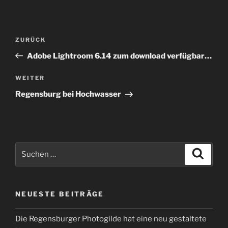
Beitragsnavigation
Vorheriger
ZURÜCK
Beitrag
Adobe Lightroom 6.14 zum download verfügbar…
Nächster
WEITER
Beitrag
Regensburg bei Hochwasser
Suchen
Suche
nach:
NEUESTE BEITRÄGE
Die Regensburger Photogilde hat eine neu gestaltete